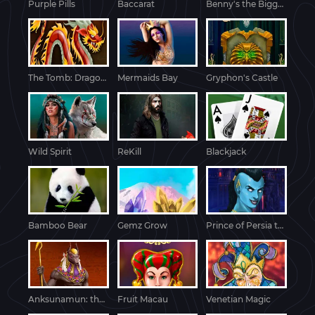
Purple Pills
Baccarat
Benny's the Biggest Game
The Tomb: Dragon Emperors Treasure
Mermaids Bay
Gryphon's Castle
Wild Spirit
ReKill
Blackjack
Bamboo Bear
Gemz Grow
Prince of Persia the Gems of Persepolis
Anksunamun: the Queen of Egypt
Fruit Macau
Venetian Magic