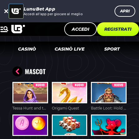
LunuBet App
APRI
Accedi all'app per giocare al meglio
ACCEDI
REGISTRATI
CASINÒ
CASINÒ LIVE
SPORT
MASCOT
NUOVO
NUOVO
NUOVO
Tessa Hunt and the Golden Sands
Origami Quest
Battle Loot: Hold and Win