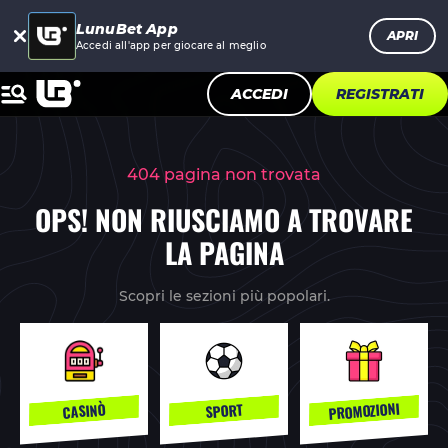
LunuBet App
APRI
Accedi all'app per giocare al meglio
ACCEDI
REGISTRATI
404 pagina non trovata
OPS! NON RIUSCIAMO A TROVARE
LA PAGINA
Scopri le sezioni più popolari.
PROMOZIONI
CASINÒ
SPORT