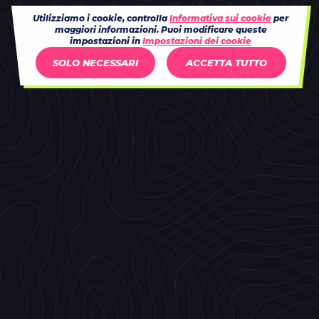
Utilizziamo i cookie, controlla
Informativa sui cookie
per
maggiori informazioni. Puoi modificare queste
impostazioni in
Impostazioni dei cookie
SOLO NECESSARI
ACCETTA TUTTO