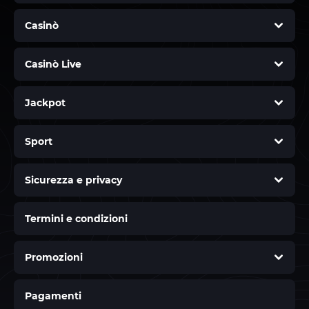
Casinò
Casinò Live
Jackpot
Sport
Sicurezza e privacy
Termini e condizioni
Promozioni
Pagamenti