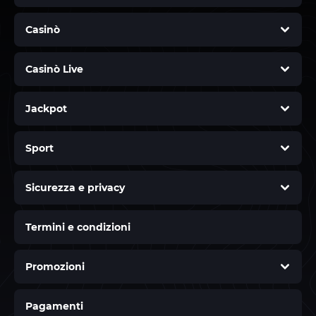
Casinò
Casinò Live
Jackpot
Sport
Sicurezza e privacy
Termini e condizioni
Promozioni
Pagamenti