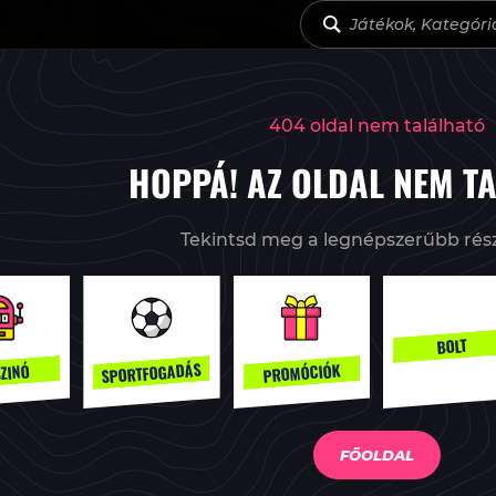
Játékok, Kategóri
404 oldal nem található
HOPPÁ! AZ OLDAL NEM T
Tekintsd meg a legnépszerűbb rés
BOLT
SPORTFOGADÁS
PROMÓCIÓK
ZINÓ
FŐOLDAL