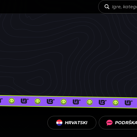
Igre, kateg
HRVATSKI
PODRŠKA