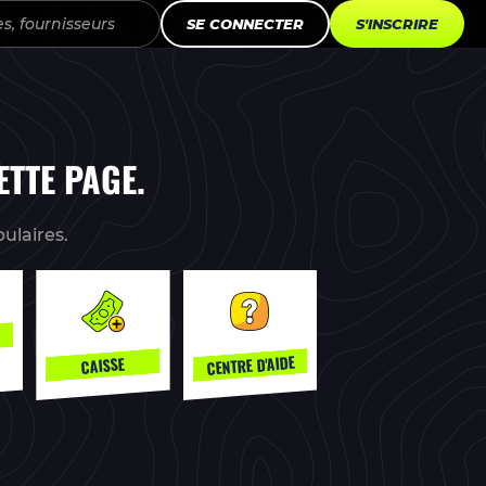
s, fournisseurs
SE CONNECTER
S'INSCRIRE
TTE PAGE.
ulaires.
CENTRE D'AIDE
CAISSE