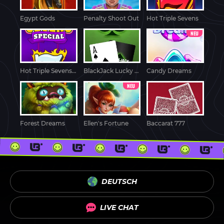
Egypt Gods
Penalty Shoot Out
Hot Triple Sevens
NEU
Hot Triple Sevens Special
BlackJack Lucky Sevens
Candy Dreams
NEU
Forest Dreams
Ellen's Fortune
Baccarat 777
DEUTSCH
LIVE CHAT