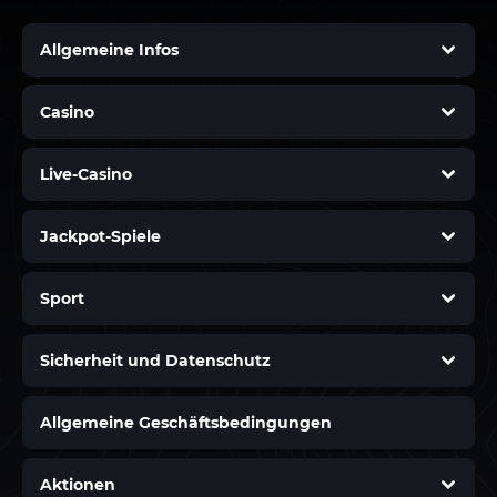
Allgemeine Infos
Casino
Live-Casino
Jackpot-Spiele
Sport
Sicherheit und Datenschutz
Allgemeine Geschäftsbedingungen
Aktionen