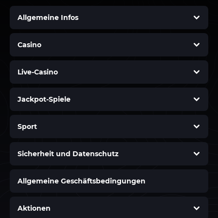
Allgemeine Infos
Casino
Live-Casino
Jackpot-Spiele
Sport
Sicherheit und Datenschutz
Allgemeine Geschäftsbedingungen
Aktionen