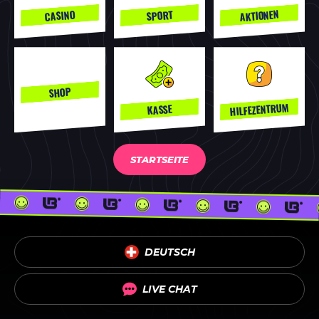
AKTIONEN
CASINO
SPORT
SHOP
HILFEZENTRUM
KASSE
STARTSEITE
DEUTSCH
LIVE CHAT