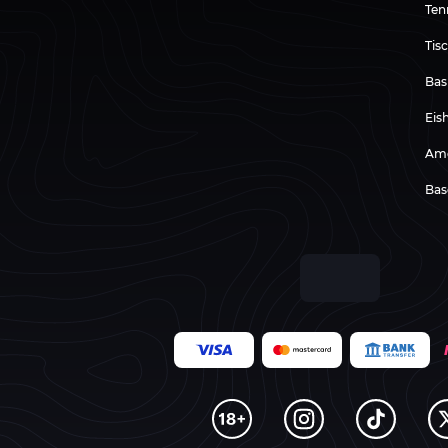
Ten
Tis
Bas
Eis
Ame
Bas