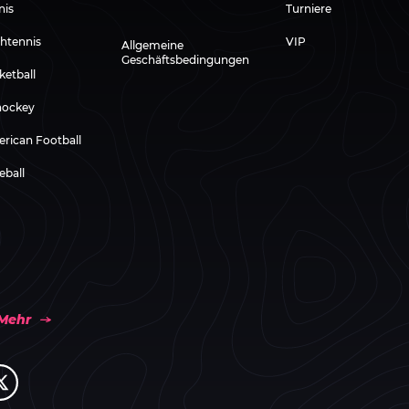
nis
Turniere
chtennis
VIP
Allgemeine
Geschäftsbedingungen
ketball
hockey
rican Football
eball
Mehr