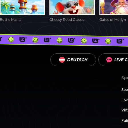
Bottle Mania
Cheesy Road Classic
Gates of Merlyn
DEUTSCH
LIVE 
Sp
Spo
Liv
Vir
Fuß