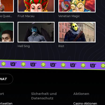
Anksunamun: the Queen of Egypt
Fruit Macau
Venetian Magic
Hell Sing
Riot
CHAT
ort
Sicherheit und
Aktionen
Datenschutz
rtwetten
Casino-Aktionen