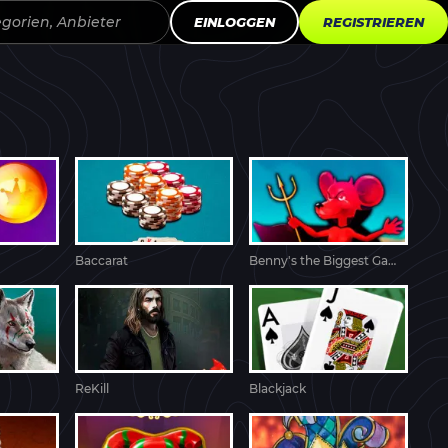
egorien, Anbieter
EINLOGGEN
REGISTRIEREN
Baccarat
Benny's the Biggest Game
ReKill
Blackjack