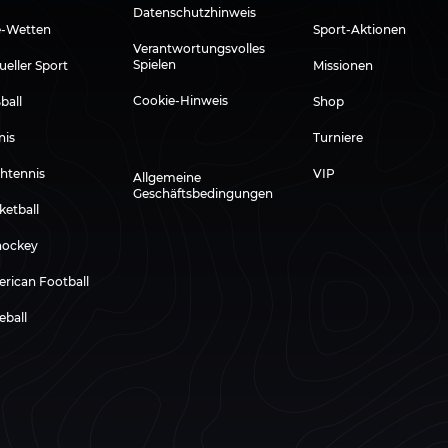
Datenschutzhinweis
e-Wetten
Sport-Aktionen
Verantwortungsvolles
Spielen
tueller Sport
Missionen
Cookie-Hinweis
ball
Shop
nis
Turniere
chtennis
VIP
Allgemeine
Geschäftsbedingungen
ketball
hockey
rican Football
eball