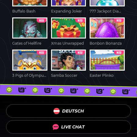
Buffalo Bash
Expanding Joker
777 Jackpot Diamond Hold and Win Deluxe
NEU
NEU
NEU
Gates of Hellfire
Xmas Unwrapped
Bonbon Bonanza
NEU
NEU
NEU
3 Pigs of Olympus Bonus Pot
Samba Soccer
Easter Plinko
DEUTSCH
LIVE CHAT