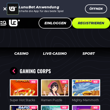
LunuBet Anwendung
ÖFFNEN
Erhalte die App für das beste Spiel
EINLOGGEN
REGISTRIEREN
CASINO
LIVE-CASINO
SPORT
GAMING CORPS
NEU
NEU
NEU
Super Hot Stacks
Ramen Puzzle
Mighty Mammoth
NEU
NEU
NEU