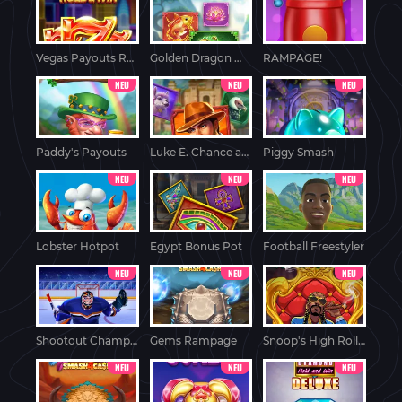
Vegas Payouts Rapid Hold & Win
Golden Dragon Wealth
RAMPAGE!
NEU
NEU
NEU
Paddy's Payouts
Luke E. Chance and the Inca Sun God
Piggy Smash
NEU
NEU
NEU
Lobster Hotpot
Egypt Bonus Pot
Football Freestyler
NEU
NEU
NEU
Shootout Champion
Gems Rampage
Snoop's High Rollers
NEU
NEU
NEU