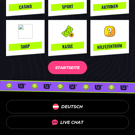
AKTIONEN
CASINO
SPORT
HILFEZENTRUM
KASSE
SHOP
STARTSEITE
DEUTSCH
LIVE CHAT