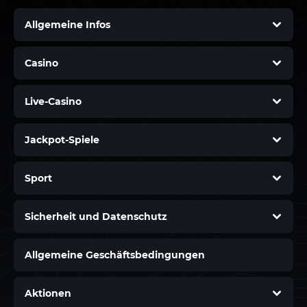
Allgemeine Infos
Casino
Live-Casino
Jackpot-Spiele
Sport
Sicherheit und Datenschutz
Allgemeine Geschäftsbedingungen
Aktionen