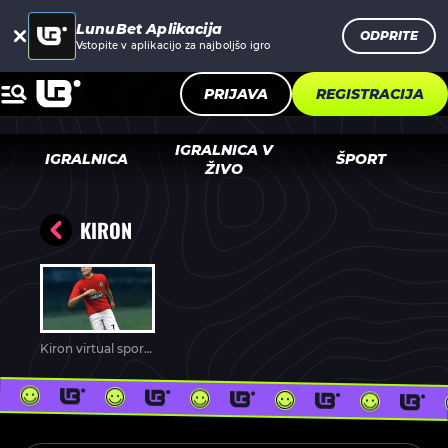
LunuBet Aplikacija
ODPRITE
Vstopite v aplikacijo za najboljšo igro
PRIJAVA
REGISTRACIJA
IGRALNICA V
IGRALNICA
ŠPORT
ŽIVO
KIRON
Kiron virtual sports