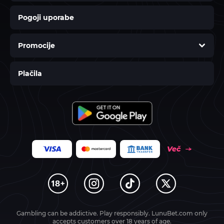
Pogoji uporabe
Promocije
Plačila
Več
Gambling can be addictive. Play responsibly. LunuBet.com only
accepts customers over 18 years of age.