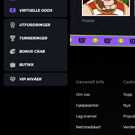
VIRTUELLE ODDS
Pirates
UTFORDRINGER
TURNERINGER
BONUS CRAB
BUTIKK
VIP NIVÅER
Generell info
Casi
Om oss
Topp
Hjelpesenter
Nye
Lag snarvei
Popul
Nettstedskart
Verde