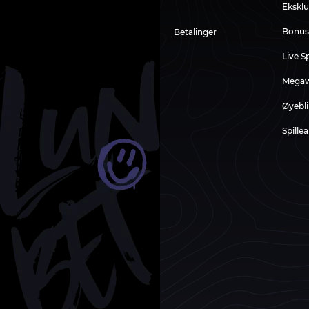
Eksklu
Bonus
Betalinger
Live Sp
Mega
Øyeblik
Spille