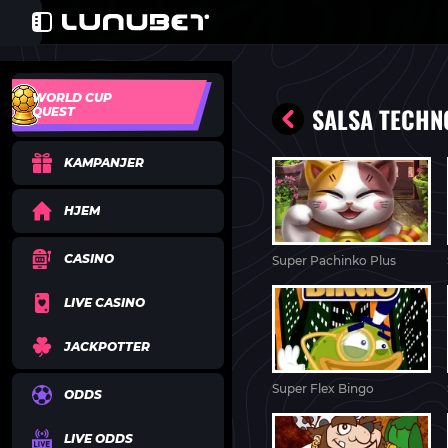
WORLD CUP
SALSA TECHN
QUEST
KAMPANJER
HJEM
CASINO
Super Pachinko Plus
LIVE CASINO
JACKPOTTER
Super Flex Bingo
ODDS
LIVE ODDS