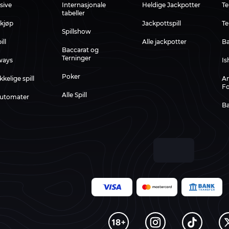
sive
Internasjonale
Heldige Jackpotter
Te
tabeller
kjøp
Jackpottspill
Te
Spillshow
ill
Alle jackpotter
Ba
Baccarat og
Terninger
ways
Is
Poker
kelige spill
A
Fo
Alle Spill
automater
Ba