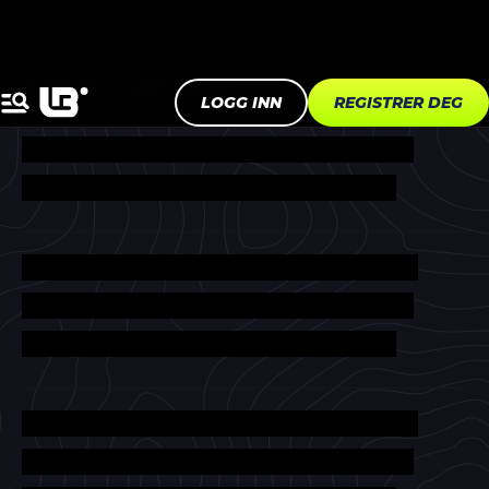
LOGG INN
REGISTRER DEG