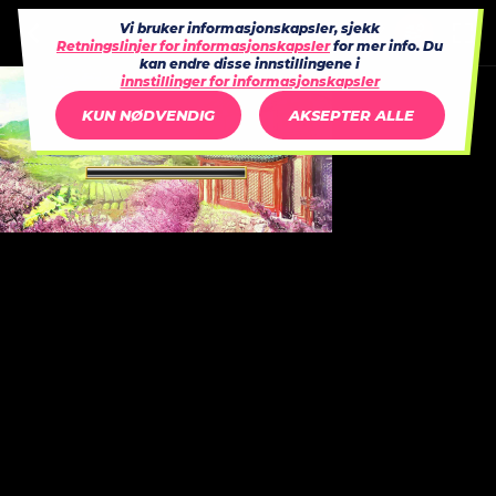
Vi bruker informasjonskapsler, sjekk
Retningslinjer for informasjonskapsler
for mer info. Du
kan endre disse innstillingene i
innstillinger for informasjonskapsler
KUN NØDVENDIG
AKSEPTER ALLE