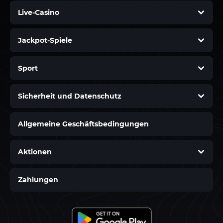
Live-Casino
Jackpot-Spiele
Sport
Sicherheit und Datenschutz
Allgemeine Geschäftsbedingungen
Aktionen
Zahlungen