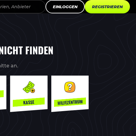
rien, Anbieter
EINLOGGEN
REGISTRIEREN
 NICHT FINDEN
itte an.
HILFEZENTRUM
KASSE