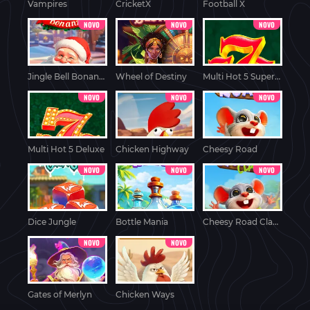
Vampires
CricketX
Football X
NOVO
NOVO
NOVO
Jingle Bell Bonanza
Wheel of Destiny
Multi Hot 5 Super Wilds
NOVO
NOVO
NOVO
Multi Hot 5 Deluxe
Chicken Highway
Cheesy Road
NOVO
NOVO
NOVO
Dice Jungle
Bottle Mania
Cheesy Road Classic
NOVO
NOVO
Gates of Merlyn
Chicken Ways