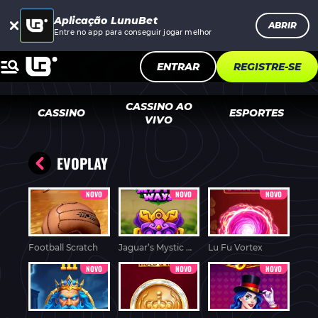
Aplicação LunuBet
ABRIR
Entre no app para conseguir jogar melhor
ENTRAR
REGISTRE-SE
CASSINO AO
CASSINO
ESPORTES
VIVO
EVOPLAY
NOVO
NOVO
NOVO
Football Scratch
Jaguar’s Mystic Ways
Lu Fu Vortex
NOVO
NOVO
NOVO