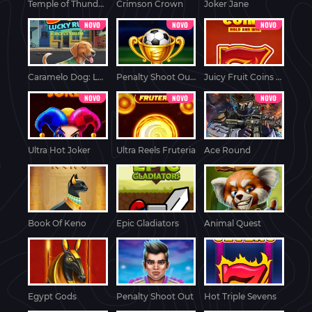
Temple of Thunder 3
Crimson Crown
Joker Jane
NOVO
NOVO
NOVO
Caramelo Dog: Lucky Run
Penalty Shoot Out: Super Spin
Juicy Fruit Coins Hold and Win
NOVO
NOVO
NOVO
Ultra Hot Joker
Ultra Reels Fruteria
Ace Round
Book Of Keno
Epic Gladiators
Animal Quest
Egypt Gods
Penalty Shoot Out
Hot Triple Sevens