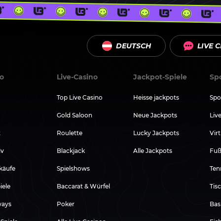
DEUTSCH
LIVE 
no
Live-Casino
Jackpot-Spiele
Sp
Top Live Casino
Heisse jackpots
Spo
Gold Saloon
Neue Jackpots
Liv
t
Roulette
Lucky Jackpots
Vir
iv
Blackjack
Alle Jackpots
Fuß
käufe
Spielshows
Ten
iele
Baccarat & Würfel
Tis
ays
Poker
Bas