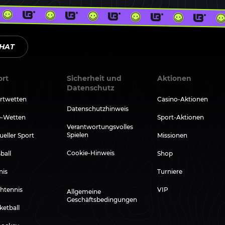
CHAT
ort
Sicherheit und
Aktionen
Datenschutz
rtwetten
Casino-Aktionen
Datenschutzhinweis
e-Wetten
Sport-Aktionen
Verantwortungsvolles
Spielen
tueller Sport
Missionen
Cookie-Hinweis
ball
Shop
nis
Turniere
chtennis
VIP
Allgemeine
Geschäftsbedingungen
ketball