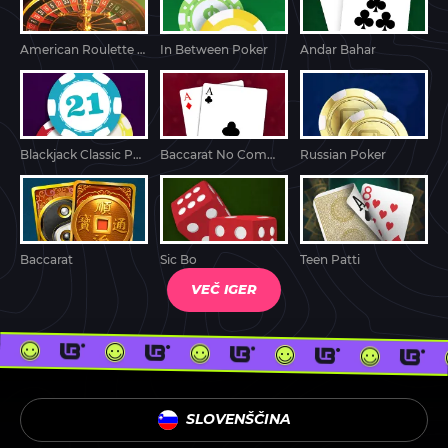
American Roulette 3D
In Between Poker
Andar Bahar
Blackjack Classic Perfect Pairs
Baccarat No Commission
Russian Poker
Baccarat
Sic Bo
Teen Patti
VEČ IGER
SLOVENŠČINA