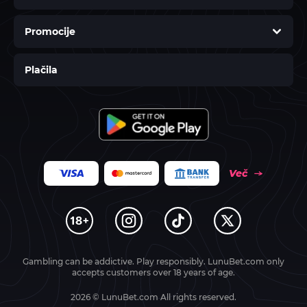
Promocije
Plačila
Več
Gambling can be addictive. Play responsibly. LunuBet.com only
accepts customers over 18 years of age.
2026 © LunuBet.com All rights reserved.