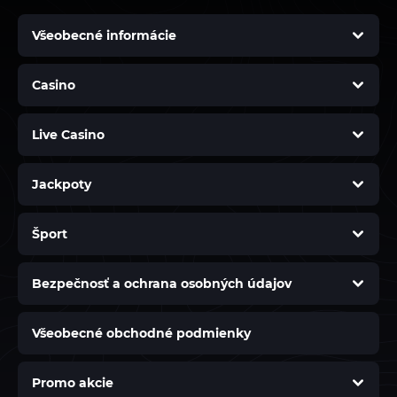
Všeobecné informácie
Casino
Live Casino
Jackpoty
Šport
Bezpečnosť a ochrana osobných údajov
Všeobecné obchodné podmienky
Promo akcie