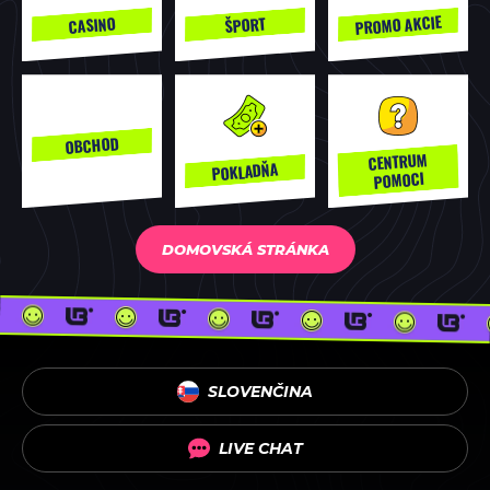
PROMO AKCIE
CASINO
ŠPORT
OBCHOD
CENTRUM
POKLADŇA
POMOCI
DOMOVSKÁ STRÁNKA
SLOVENČINA
LIVE CHAT