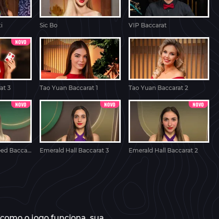
i
Sic Bo
VIP Baccarat
NOVO
at 3
Tao Yuan Baccarat 1
Tao Yuan Baccarat 2
NOVO
NOVO
NOVO
Emerald Hall Speed Baccarat 4
Emerald Hall Baccarat 3
Emerald Hall Baccarat 2
 como o jogo funciona, sua