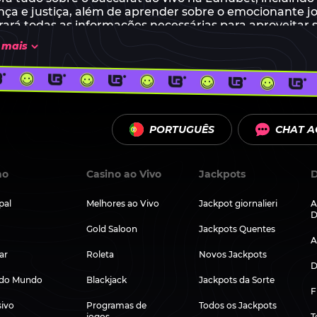
ça e justiça, além de aprender sobre o emocionante jo
ará todas as informações necessárias para aproveitar s
o.
 mais
de jogar baccarat com dinheiro real online?
nubet oferece jogos de baccarat ao vivo com dinheiro real, transmitidos em
 podem fazer apostas e desfrutar de uma jogabilidade autêntica no confort
nciona o baccarat ao vivo?
PORTUGUÊS
CHAT A
at ao vivo da Lunubet, um dealer profissional conduz o jogo a partir de um 
 fazem apostas e tomam decisões online. O jogo é transmitido ao vivo, p
a autêntica e imersiva.
no
Casino ao Vivo
Jackpots
D
 e justo jogar baccarat ao vivo online?
pal
Melhores ao Vivo
Jackpot giornalieri
A
D
nubet garante um ambiente de jogo seguro e justo. Todos os jogos de bacca
os, com dealers reais e equipamentos certificados, proporcionando transp
Gold Saloon
Jackpots Quentes
A
 chama o jogo de dados em um cassino?
ar
Roleta
Novos Jackpots
D
al jogo de dados que você encontrará em cassinos é o Craps. Neste jogo ac
 do Mundo
Blackjack
Jackpots da Sorte
de dados ou uma série de lançamentos. O jogo oferece várias opções de ap
F
s físicos quanto online.
sivo
Programas de
Todos os Jackpots
jogos
T