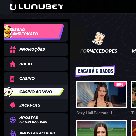
MISSÃO
CAMPEONATO
DO MUNDO
PROMOÇÕES
FORNECEDORES
M
INÍCIO
BACARÁ & DADOS
CASINO
NOVO
CASINO AO VIVO
JACKPOTS
Sexy Hall Baccarat 1
Ta
APOSTAS
DESPORTIVAS
APOSTAS AO VIVO