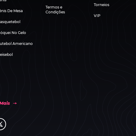
Torneios
Termos e
énis De Mesa
Condições
VIP
asquetebol
óquei No Gelo
utebol Americano
eisebol
Mais