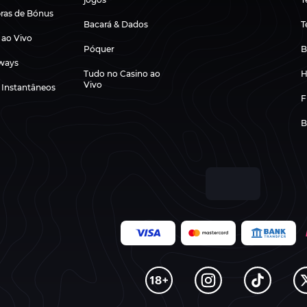
as de Bónus
Bacará & Dados
T
 ao Vivo
Póquer
B
ways
Tudo no Casino ao
H
Vivo
 Instantâneos
F
B