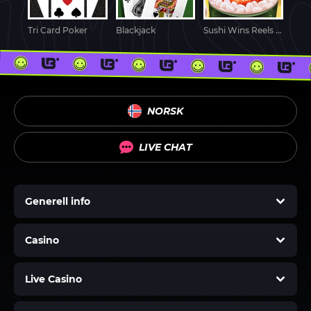
Tri Card Poker
Blackjack
Sushi Wins Reels and Rolls
NORSK
LIVE CHAT
Generell info
Casino
Live Casino