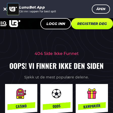
LunuBet App
ÅPEN
Gå inn i appen for best spill
LOGG INN
REGISTRER DEG
404 Side Ikke Funnet
OOPS! VI FINNER IKKE DEN SIDEN
Sjekk ut de mest populære delene.
KAMPANJER
CASINO
ODDS