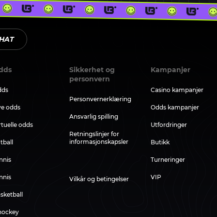
CHAT
dds
Sikkerhet og
Kampanjer
personvern
dds
Casino kampanjer
Personvernerklæring
ve odds
Odds kampanjer
Ansvarlig spilling
rtuelle odds
Utfordringer
Retningslinjer for
informasjonskapsler
tball
Butikk
nnis
Turneringer
nnis
VIP
Vilkår og betingelser
sketball
hockey