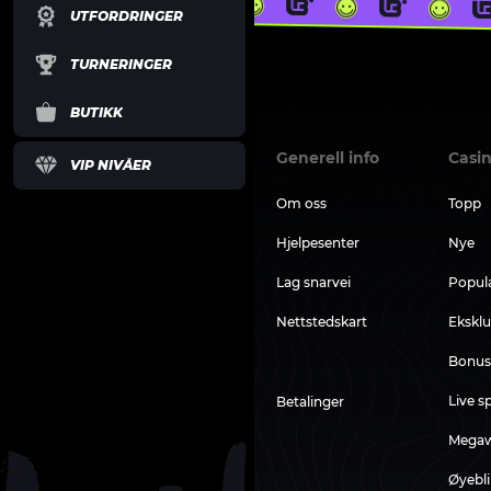
UTFORDRINGER
TURNERINGER
BUTIKK
Generell info
Casi
VIP NIVÅER
Om oss
Topp
Hjelpesenter
Nye
Lag snarvei
Popul
Nettstedskart
Eksklu
Bonus
Live sp
Betalinger
Mega
Øyebli