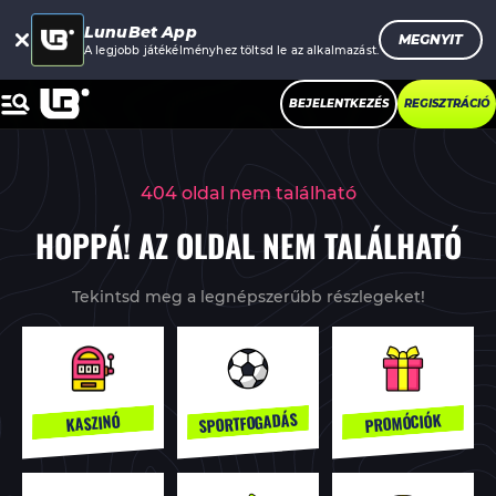
LunuBet App
MEGNYIT
A legjobb játékélményhez töltsd le az alkalmazást.
BEJELENTKEZÉS
REGISZTRÁCIÓ
404 oldal nem található
HOPPÁ! AZ OLDAL NEM TALÁLHATÓ
Tekintsd meg a legnépszerűbb részlegeket!
SPORTFOGADÁS
PROMÓCIÓK
KASZINÓ