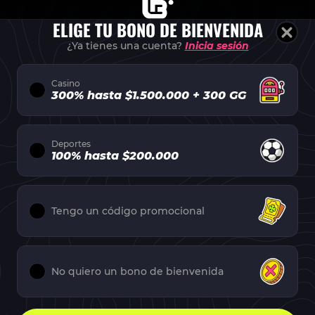
ELIGE TU BONO DE BIENVENIDA
¿Ya tienes una cuenta?
Inicia sesión
Casino
300% hasta $1.500.000 + 300 GG
Deportes
100% hasta $200.000
Tengo un código promocional
No quiero un bono de bienvenida