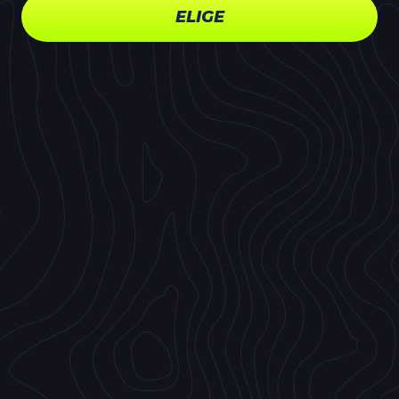
ELIGE