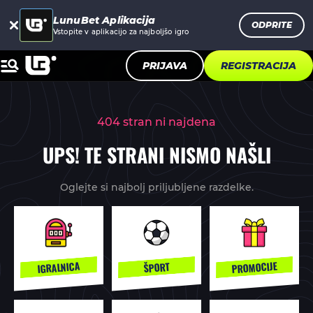
LunuBet Aplikacija
ODPRITE
Vstopite v aplikacijo za najboljšo igro
PRIJAVA
REGISTRACIJA
404 stran ni najdena
UPS! TE STRANI NISMO NAŠLI
Oglejte si najbolj priljubljene razdelke.
PROMOCIJE
IGRALNICA
ŠPORT