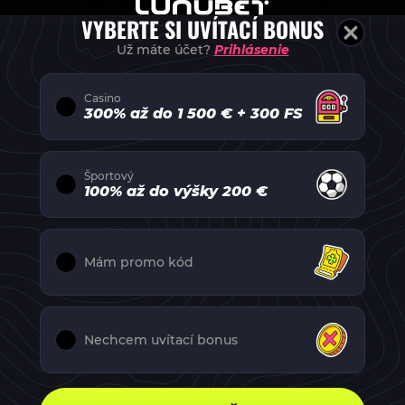
VYBERTE SI UVÍTACÍ BONUS
Už máte účet?
Prihlásenie
Casino
300% až do 1 500 € + 300 FS
Športový
100% až do výšky 200 €
Mám promo kód
Nechcem uvítací bonus