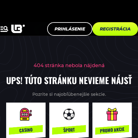
PRIHLÁSENIE
REGISTRÁCIA
404 stránka nebola nájdená
UPS! TÚTO STRÁNKU NEVIEME NÁJSŤ
Pozrite si najobľúbenejšie sekcie.
PROMO AKCIE
CASINO
ŠPORT