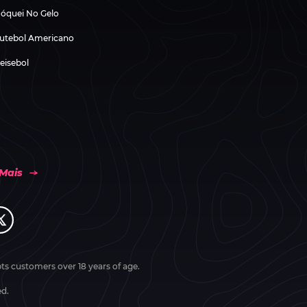
óquei No Gelo
utebol Americano
eisebol
Mais
s customers over 18 years of age.
ed.