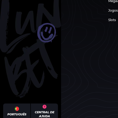
Mega
Jogos
Slots
CENTRAL DE
PORTUGUÊS
AJUDA