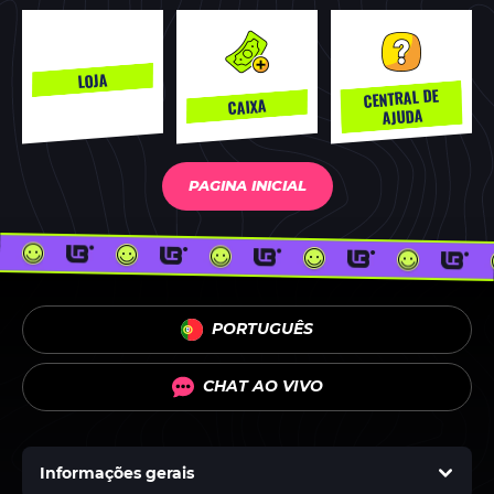
LOJA
CENTRAL DE
CAIXA
AJUDA
PAGINA INICIAL
PORTUGUÊS
CHAT AO VIVO
Informações gerais