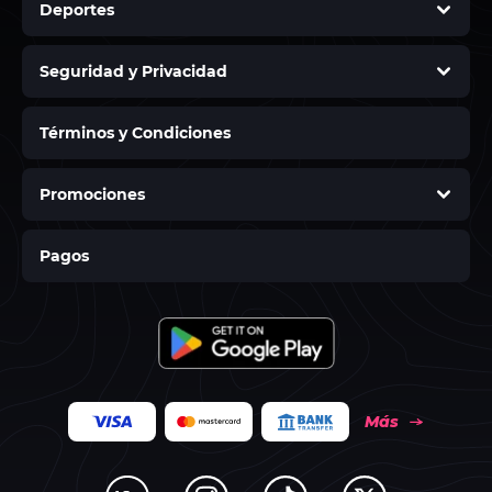
Deportes
Seguridad y Privacidad
Términos y Condiciones
Promociones
Pagos
Más