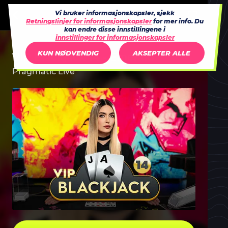
Vi bruker informasjonskapsler, sjekk
Retningslinjer for informasjonskapsler
for mer info. Du
kan endre disse innstillingene i
innstillinger for informasjonskapsler
KUN NØDVENDIG
AKSEPTER ALLE
VIP Blackjack 14 - Emerald
Pragmatic Live