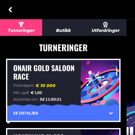
Turneringer
Butikk
Utfordringer
TURNERINGER
ONAIR GOLD SALOON
CASINO
RACE
€ 10 000
Premiepott
Min. spill:
€ 1,00
Avsluttes om:
3d 11:50:21
SE DETALJER
CASINO