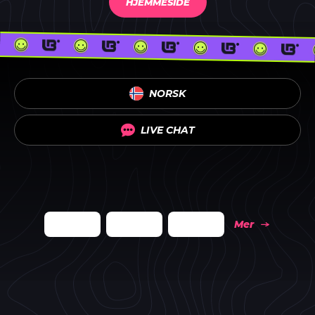
HJEMMESIDE
NORSK
LIVE CHAT
Mer