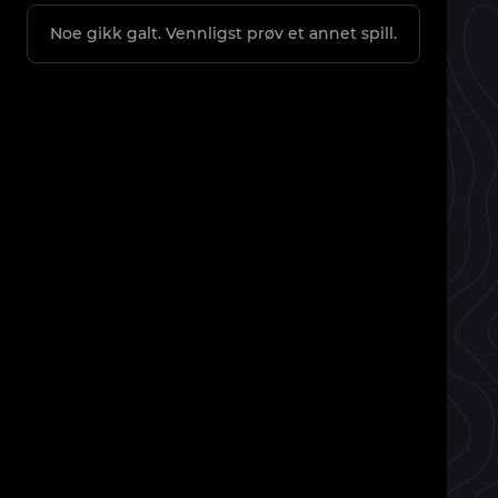
Noe gikk galt. Vennligst prøv et annet spill.