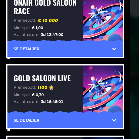
ONAIR GOLD SALOON
RACE
€ 10 000
Premiepott:
Min. spill:
€ 1,00
Avsluttes om:
3d 13:47:00
SE DETALJER
CASINO
GOLD SALOON LIVE
1100
Premiepott:
Min. spill:
€ 0,30
Avsluttes om:
3d 15:48:01
SE DETALJER