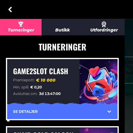
Turneringer
Butikk
Utfordringer
TURNERINGER
CASINO
GAME2SLOT CLASH
€ 10 000
Premiepott:
Min. spill:
€ 0,20
Avsluttes om:
3d 13:47:00
SE DETALJER
CASINO