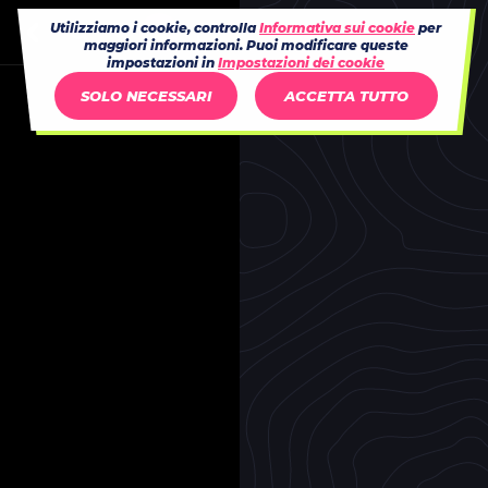
Utilizziamo i cookie, controlla
Informativa sui cookie
per
maggiori informazioni. Puoi modificare queste
impostazioni in
Impostazioni dei cookie
SOLO NECESSARI
ACCETTA TUTTO