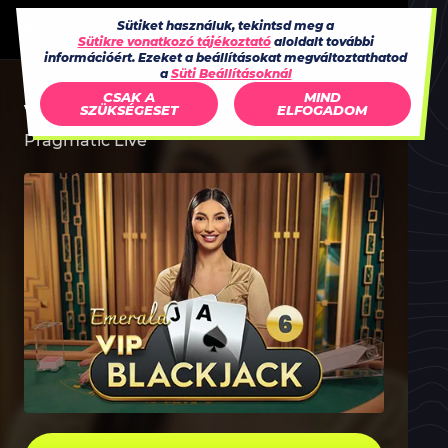
Sütiket használuk, tekintsd meg a
Sütikre vonatkozó tájékoztató
aloldalt további
információért. Ezeket a beállításokat megváltoztathatod
a
Süti Beállításoknál
CSAK A
MIND
VIP Blackjack 6 - Emerald
SZÜKSÉGESET
ELFOGADOM
Pragmatic Live