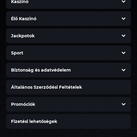
Kaszinó
Élő Kaszinó
Jackpotok
Sport
Biztonság és adatvédelem
Általános Szerződési Feltételek
Promóciók
Fizetési lehetőségek