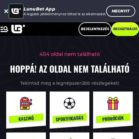
LunuBet App
MEGNYIT
A legjobb játékélményhez töltsd le az alkalmazást.
BEJELENTKEZÉS
REGISZTRÁCIÓ
404 oldal nem található
HOPPÁ! AZ OLDAL NEM TALÁLHATÓ
Tekintsd meg a legnépszerűbb részlegeket!
SPORTFOGADÁS
PROMÓCIÓK
KASZINÓ