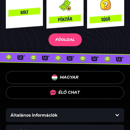
BOLT
PÉNZTÁR
SÚGÓ
FŐOLDAL
MAGYAR
ÉLŐ CHAT
Általános információk