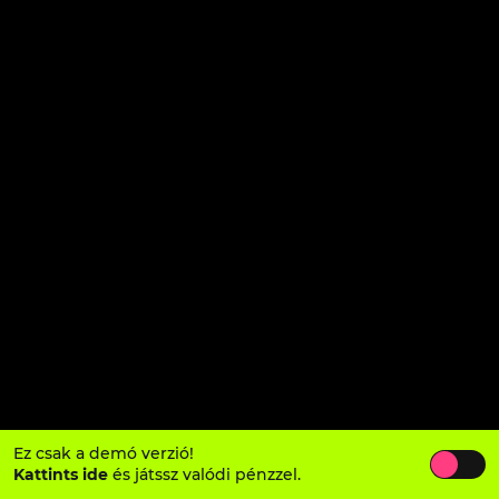
Ez csak a demó verzió!
Kattints ide
és játssz valódi pénzzel.