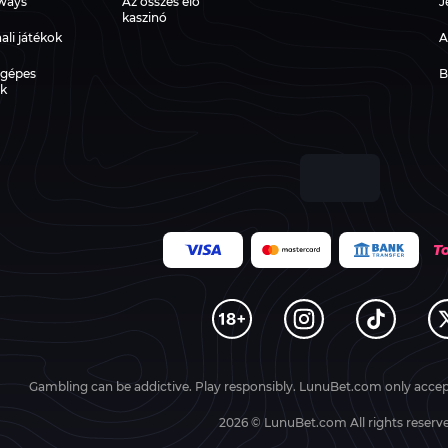
ways
Az összes élő
J
kaszinó
li játékok
A
gépes
B
ok
T
Gambling can be addictive. Play responsibly. LunuBet.com only accept
2026 © LunuBet.com All rights reserv