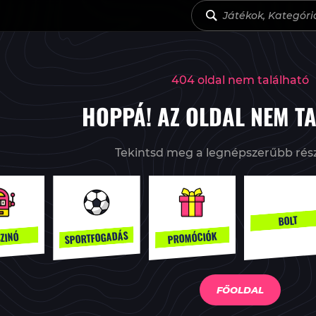
Játékok, Kategóri
404 oldal nem található
HOPPÁ! AZ OLDAL NEM T
Tekintsd meg a legnépszerűbb rés
BOLT
SPORTFOGADÁS
PROMÓCIÓK
ZINÓ
FŐOLDAL