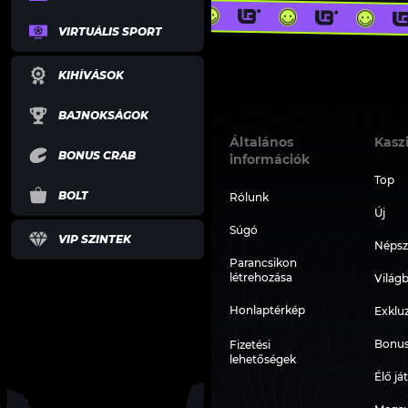
VIRTUÁLIS SPORT
KIHÍVÁSOK
BAJNOKSÁGOK
Általános
Kasz
BONUS CRAB
információk
Top
BOLT
Rólunk
Új
Súgó
VIP SZINTEK
Népsz
Parancsikon
létrehozása
Világ
Honlaptérkép
Exkluz
Bonus
Fizetési
lehetőségek
Élő já