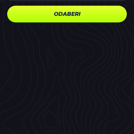
ODABERI