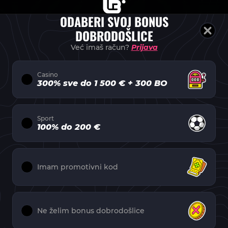
ODABERI SVOJ BONUS
DOBRODOŠLICE
Već imaš račun?
Prijava
Casino
300% sve do 1 500 € + 300 BO
Sport
100% do 200 €
Imam promotivni kod
Ne želim bonus dobrodošlice